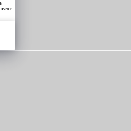
ch
unserer