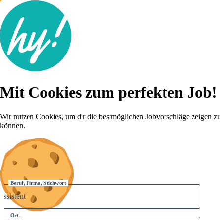
Jobsuche
Mit Cookies zum perfekten Job!
Lebenslauf
Für dich
Brutto-Netto Rechner
Wir nutzen Cookies, um dir die bestmöglichen Jobvorschläge zeigen z
Karriere-Tipps
können.
Inserat schalten
Anmelden
Beruf, Firma, Stichwort
Ort