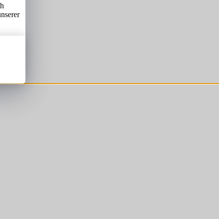
ch
unserer