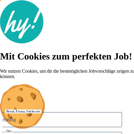
Jobsuche
Mit Cookies zum perfekten Job!
Lebenslauf
Für dich
Brutto-Netto Rechner
Wir nutzen Cookies, um dir die bestmöglichen Jobvorschläge zeigen z
Karriere-Tipps
können.
Inserat schalten
Anmelden
Beruf, Firma, Stichwort
Ort