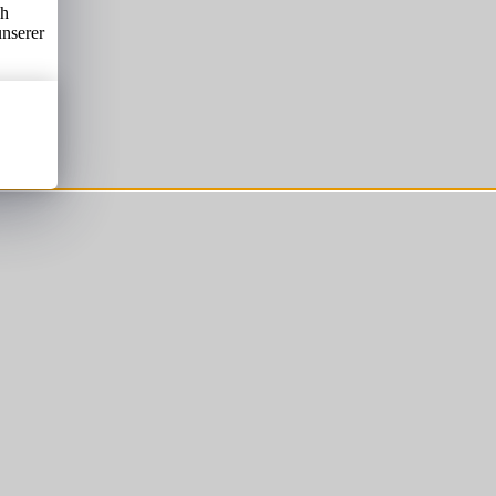
ch
unserer