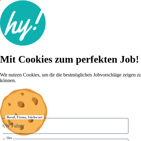
Jobsuche
Mit Cookies zum perfekten Job!
Lebenslauf
Für dich
Brutto-Netto Rechner
Wir nutzen Cookies, um dir die bestmöglichen Jobvorschläge zeigen z
Karriere-Tipps
können.
Inserat schalten
Anmelden
Beruf, Firma, Stichwort
Ort