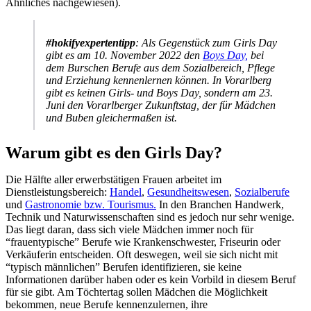
Ähnliches nachgewiesen).
#hokifyexpertentipp
: Als Gegenstück zum Girls Day
gibt es am 10. November 2022 den
Boys Day,
bei
dem Burschen Berufe aus dem Sozialbereich, Pflege
und Erziehung kennenlernen können. In Vorarlberg
gibt es keinen Girls- und Boys Day, sondern am 23.
Juni den Vorarlberger Zukunftstag, der für Mädchen
und Buben gleichermaßen ist.
Warum gibt es den Girls Day?
Die Hälfte aller erwerbstätigen Frauen arbeitet im
Dienstleistungsbereich:
Handel
,
Gesundheitswesen
,
Sozialberufe
und
Gastronomie bzw. Tourismus.
In den Branchen Handwerk,
Technik und Naturwissenschaften sind es jedoch nur sehr wenige.
Das liegt daran, dass sich viele Mädchen immer noch für
“frauentypische” Berufe wie Krankenschwester, Friseurin oder
Verkäuferin entscheiden. Oft deswegen, weil sie sich nicht mit
“typisch männlichen” Berufen identifizieren, sie keine
Informationen darüber haben oder es kein Vorbild in diesem Beruf
für sie gibt. Am Töchtertag sollen Mädchen die Möglichkeit
bekommen, neue Berufe kennenzulernen, ihre