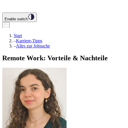
Enable switch
Start
–
Karriere-Tipps
–
Alles zur Jobsuche
Remote Work: Vorteile & Nachteile