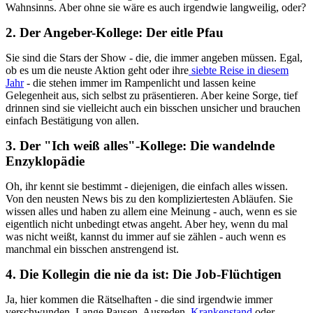
Wahnsinns. Aber ohne sie wäre es auch irgendwie langweilig, oder?
2. Der Angeber-Kollege: Der eitle Pfau
Sie sind die Stars der Show - die, die immer angeben müssen. Egal,
ob es um die neuste Aktion geht oder ihre
siebte Reise in diesem
Jahr
- die stehen immer im Rampenlicht und lassen keine
Gelegenheit aus, sich selbst zu präsentieren. Aber keine Sorge, tief
drinnen sind sie vielleicht auch ein bisschen unsicher und brauchen
einfach Bestätigung von allen.
3. Der "Ich weiß alles"-Kollege: Die wandelnde
Enzyklopädie
Oh, ihr kennt sie bestimmt - diejenigen, die einfach alles wissen.
Von den neusten News bis zu den kompliziertesten Abläufen. Sie
wissen alles und haben zu allem eine Meinung - auch, wenn es sie
eigentlich nicht unbedingt etwas angeht. Aber hey, wenn du mal
was nicht weißt, kannst du immer auf sie zählen - auch wenn es
manchmal ein bisschen anstrengend ist.
4. Die Kollegin die nie da ist: Die Job-Flüchtigen
Ja, hier kommen die Rätselhaften - die sind irgendwie immer
verschwunden. Lange Pausen, Ausreden,
Krankenstand
oder