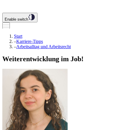
Enable switch
Start
–
Karriere-Tipps
–
Arbeitsalltag und Arbeitsrecht
Weiterentwicklung im Job!