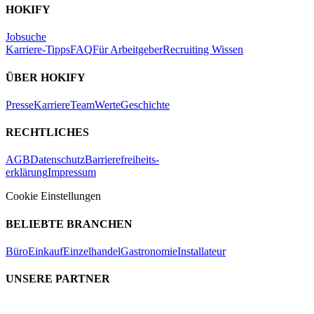
HOKIFY
Jobsuche
Karriere-Tipps
FAQ
Für Arbeitgeber
Recruiting Wissen
ÜBER HOKIFY
Presse
Karriere
Team
Werte
Geschichte
RECHTLICHES
AGB
Datenschutz
Barrierefreiheits-
erklärung
Impressum
Cookie Einstellungen
BELIEBTE BRANCHEN
Büro
Einkauf
Einzelhandel
Gastronomie
Installateur
UNSERE PARTNER